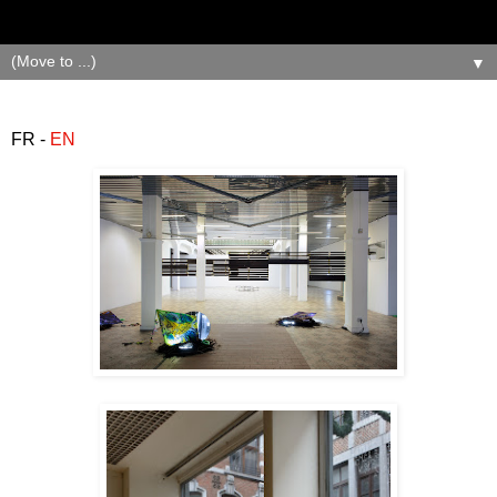
▼
FR -
EN