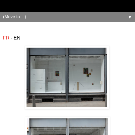
▼
FR
- EN