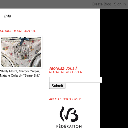
Info
VITRINE JEUNE ARTISTE
ABONNEZ-VOUS À
Shelly Marot, Gladys Crepin,
NOTRE NEWSLETTER
Natane Collard - "Same Shit"
AVEC LE SOUTIEN DE