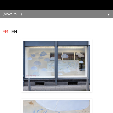
▼
FR
- EN