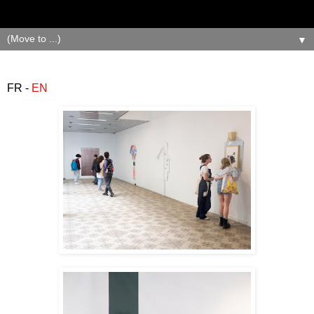
▼
FR -
EN