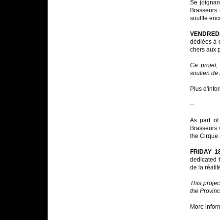
Se joignan
Brasseurs 
souffle enc
VENDREDI
dédiées à d
chers aux 
Ce projet,
soutien de 
Plus d'inf
--
As part of
Brasseurs w
the Cirque 
FRIDAY 1
dedicated t
de la réali
This projec
the Provinc
More infor