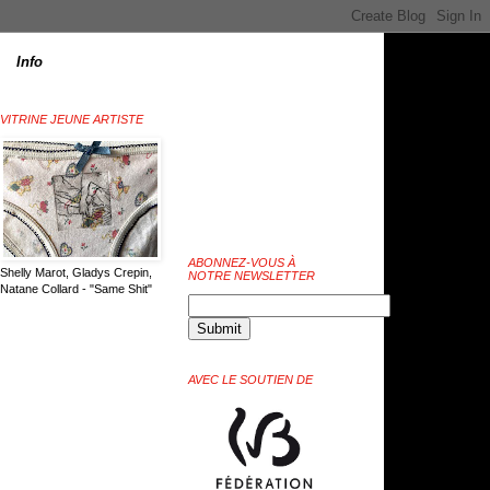
Info
VITRINE JEUNE ARTISTE
ABONNEZ-VOUS À
Shelly Marot, Gladys Crepin,
NOTRE NEWSLETTER
Natane Collard - "Same Shit"
AVEC LE SOUTIEN DE